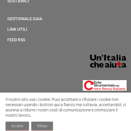
SOSTIENICI
GESTIONALE GAIA
LINK UTILI
FEED RSS
Il nostro sito usa i cookie.
Puoi accettare o rifiutare i cookie non
necessari usando i bottoni qui a fianco ma tuttavia,
accettandoli, ci
aiuterai a ridurre i nostri costi di comunicazione e ottimizzare il
nostro lavoro
.
Hestia | Sviluppato da
ThemeIsle
Accetta
Rifiuta