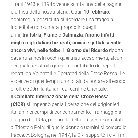
“Tra il 1943 e il 1945 venne scritta una delle pagine
più tristi della nostra storia. Oggi,
10 febbraio
,
abbiamo la possibilità di ricordare una tragedia
incredibile consumata, proprio in quegli
anni,
tra
Istria
,
Fiume
e
Dalmazia
:
furono infatti
migliaia gli italiani torturati, uccisi e gettati, a volte
ancora vivi, nelle foibe
. Il
Giorno del Ricordo
riporta
davanti ai nostri occhi quei tristi accadimenti, alcuni
dei quali ricostruiti grazie al contributo dei report
redatti da Volontari e Operatori della Croce Rossa. Le
violenze di quei tempi furono tali da portare all’esodo
di oltre 300mila italiani dal confine Orientale.
Il
Comitato Internazionale della Croce Rossa
(CICR)
si impegnò per la liberazione dei prigionieri
italiani nei campi di concentramento. Tra maggio a
giugno del 1945, personale della CRI venne arrestato
a Trieste e Pola: di quelle donne e uomini si persero le
tracce. A Bologna, nel 1947, la CRI supportò i civili in