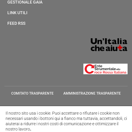
GESTIONALE GAIA
LINK UTILI
FEED RSS
COMITATO TRASPARENTE
AMMINISTRAZIONE TRASPARENTE
TRASPARENZA COMITATI TERRITORIALI
GESTIONALE GAIA
Il nostro sito usa i cookie.
Puoi accettare o rifiutare i cookie non
necessari usando i bottoni qui a fianco ma tuttavia,
accettandoli, ci
LINK UTILI
FEED RSS
aiuterai a ridurre i nostri costi di comunicazione e ottimizzare il
nostro lavoro
.