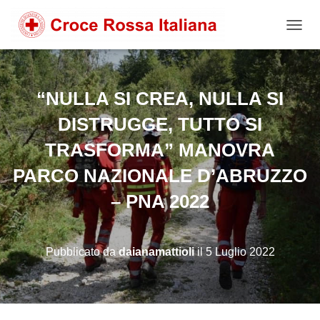
NAVIG
“NULLA SI CREA, NULLA SI
DISTRUGGE, TUTTO SI
TRASFORMA” MANOVRA
PARCO NAZIONALE D’ABRUZZO
– PNA 2022
Pubblicato da
daianamattioli
il
5 Luglio 2022