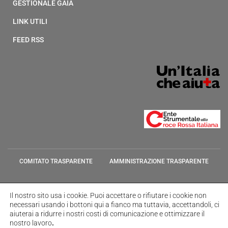
GESTIONALE GAIA
LINK UTILI
FEED RSS
COMITATO TRASPARENTE
AMMINISTRAZIONE TRASPARENTE
TRASPARENZA COMITATI TERRITORIALI
GESTIONALE GAIA
Il nostro sito usa i cookie.
Puoi accettare o rifiutare i cookie non
necessari usando i bottoni qui a fianco ma tuttavia,
accettandoli, ci
LINK UTILI
FEED RSS
aiuterai a ridurre i nostri costi di comunicazione e ottimizzare il
nostro lavoro
.