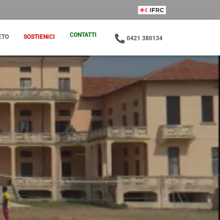
IFRC Member
CONTATTI
ETO
SOSTIENICI
0421 380134