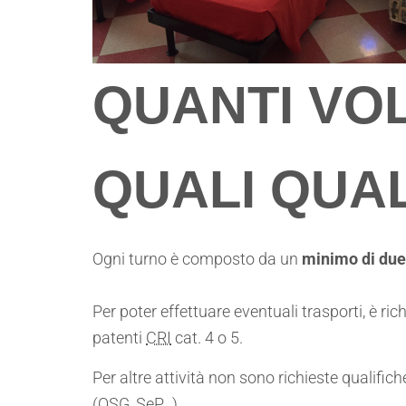
QUANTI VO
QUALI QUAL
Ogni turno è composto da un
minimo di due
Per poter effettuare eventuali trasporti, è ri
patenti
CRI
cat. 4 o 5.
Per altre attività non sono richieste qualific
(OSG, SeP…).