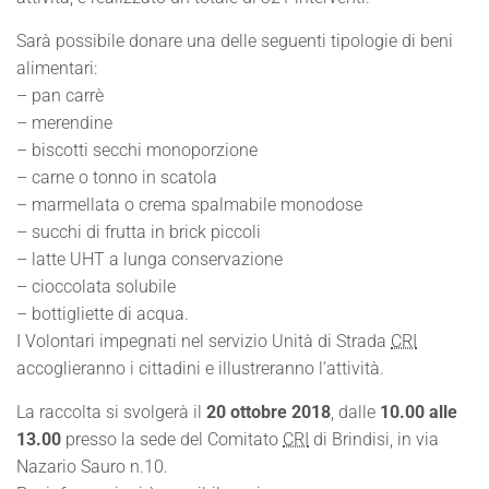
Sarà possibile donare una delle seguenti tipologie di beni
alimentari:
– pan carrè
– merendine
– biscotti secchi monoporzione
– carne o tonno in scatola
– marmellata o crema spalmabile monodose
– succhi di frutta in brick piccoli
– latte UHT a lunga conservazione
– cioccolata solubile
– bottigliette di acqua.
I Volontari impegnati nel servizio Unità di Strada
CRI
accoglieranno i cittadini e illustreranno l’attività.
La raccolta si svolgerà il
20 ottobre 2018
, dalle
10.00 alle
13.00
presso la sede del Comitato
CRI
di Brindisi, in via
Nazario Sauro n.10.