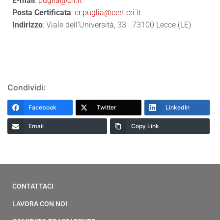
E-mail
:
puglia@cri.it
Posta Certificata
:
cr.puglia@cert.cri.it
Indirizzo
: Viale dell’Università, 33 73100 Lecce (LE)
Condividi:
Facebook
Twitter
LinkedIn
Email
Copy Link
CONTATTACI
LAVORA CON NOI