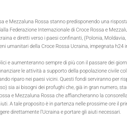
ssa e Mezzaluna Rossa stanno predisponendo una risposta
alla Federazione Internazionale di Croce Rossa e Mezzalun
craina e diretti verso i paesi confinanti, (Polonia, Moldavi
i beni umanitari della Croce Rossa Ucraina, impegnata h24 i
lici e aumenteranno sempre di più con il passare dei gior
nanziare le attività a supporto della popolazione civile colpi
ando riparo nei paesi vicini. Questi fondi serviranno per r
so) sia ai bisogni dei profughi che, già in gran numero, st
Rossa e Mezzaluna Rossa che affiancheranno la consorella,
i aiuti. A tale proposito è in partenza nelle prossime ore il 
gere direttamente l’Ucraina e portare gli aiuti necessari.