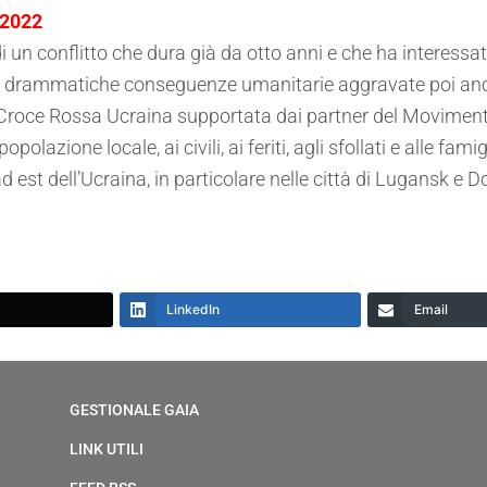
 2022
 un conflitto che dura già da otto anni e che ha interessato
ato drammatiche conseguenze umanitarie aggravate poi an
la Croce Rossa Ucraina supportata dai partner del Movimen
lazione locale, ai civili, ai feriti, agli sfollati e alle fa
 est dell’Ucraina, in particolare nelle città di Lugansk e D
LinkedIn
Email
GESTIONALE GAIA
LINK UTILI