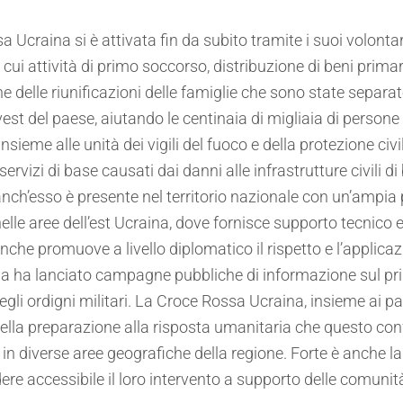
sa Ucraina si è attivata fin da subito tramite i suoi volontar
cui attività di primo soccorso, distribuzione di beni primar
ione delle riunificazioni delle famiglie che sono state separ
vest del paese, aiutando le centinaia di migliaia di persone 
nsieme alle unità dei vigili del fuoco e della protezione civ
servizi di base causati dai danni alle infrastrutture civili di
nch’esso è presente nel territorio nazionale con un’ampia p
elle aree dell’est Ucraina, dove fornisce supporto tecnico e l
nche promuove a livello diplomatico il rispetto e l’applicaz
 ha lanciato campagne pubbliche di informazione sul prim
e degli ordigni militari. La Croce Rossa Ucraina, insieme ai
la preparazione alla risposta umanitaria che questo confl
ci in diverse aree geografiche della regione. Forte è anche
re accessibile il loro intervento a supporto delle comunità c