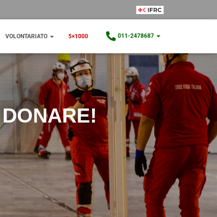
IFRC Member
011-2478687
VOLONTARIATO
5×1000
E DONARE!