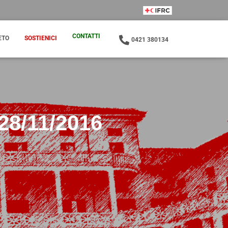
IFRC Member
CONTATTI
ETO
SOSTIENICI
0421 380134
8/11/2016