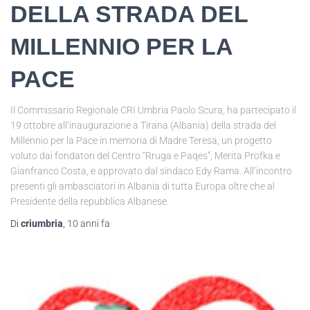
DELLA STRADA DEL
MILLENNIO PER LA
PACE
Il Commissario Regionale CRI Umbria Paolo Scura, ha partecipato il
19 ottobre all’inaugurazione a Tirana (Albania) della strada del
Millennio per la Pace in memoria di Madre Teresa, un progetto
voluto dai fondatori del Centro “Rruga e Paqes”, Merita Profka e
Gianfranco Costa, e approvato dal sindaco Edy Rama. All’incontro
presenti gli ambasciatori in Albania di tutta Europa oltre che al
Presidente della repubblica Albanese.
Di
criumbria
,
10 anni
fa