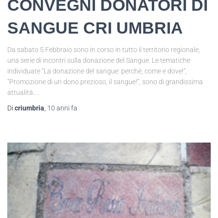
CONVEGNI DONATORI DI
SANGUE CRI UMBRIA
Da sabato 5 Febbraio sono in corso in tutto il territorio regionale,
una serie di incontri sulla donazione del Sangue. Le tematiche
individuate “La donazione del sangue: perchè, come e dove!”,
“Promozione di un dono prezioso, il sangue!”, sono di grandissima
attualità….
Di
criumbria
,
10 anni
fa