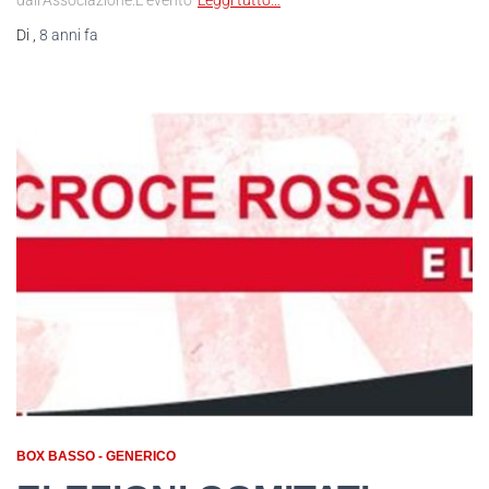
Di
,
8 anni
fa
BOX BASSO - GENERICO