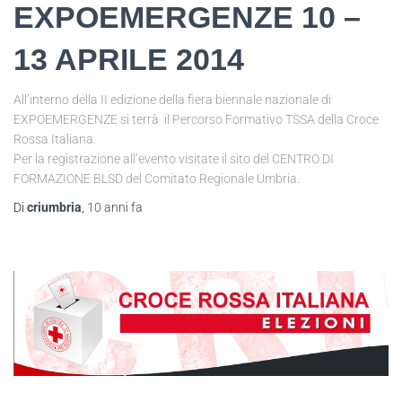
EXPOEMERGENZE 10 –
13 APRILE 2014
All’interno della II edizione della fiera biennale nazionale di
EXPOEMERGENZE si terrà il Percorso Formativo TSSA della Croce
Rossa Italiana.
Per la registrazione all’evento visitate il sito del CENTRO DI
FORMAZIONE BLSD del Comitato Regionale Umbria.
Di
criumbria
,
10 anni
fa