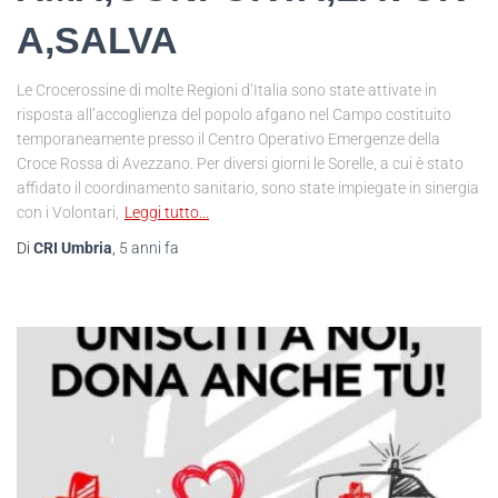
A,SALVA
Le Crocerossine di molte Regioni d’Italia sono state attivate in
risposta all’accoglienza del popolo afgano nel Campo costituito
temporaneamente presso il Centro Operativo Emergenze della
Croce Rossa di Avezzano. Per diversi giorni le Sorelle, a cui è stato
affidato il coordinamento sanitario, sono state impiegate in sinergia
con i Volontari,
Leggi tutto…
Di
CRI Umbria
,
5 anni
fa