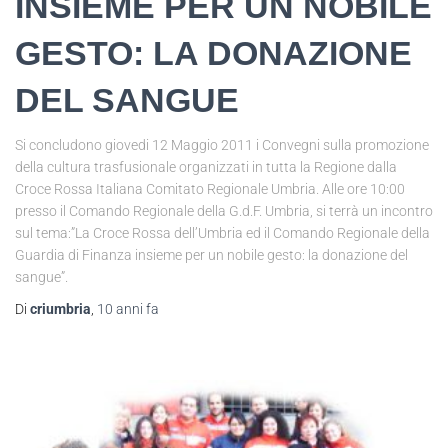
INSIEME PER UN NOBILE
GESTO: LA DONAZIONE
DEL SANGUE
Si concludono giovedi 12 Maggio 2011 i Convegni sulla promozione
della cultura trasfusionale organizzati in tutta la Regione dalla
Croce Rossa Italiana Comitato Regionale Umbria. Alle ore 10:00
presso il Comando Regionale della G.d.F. Umbria, si terrà un incontro
sul tema:”La Croce Rossa dell’Umbria ed il Comando Regionale della
Guardia di Finanza insieme per un nobile gesto: la donazione del
sangue”.
Di
criumbria
,
10 anni
fa