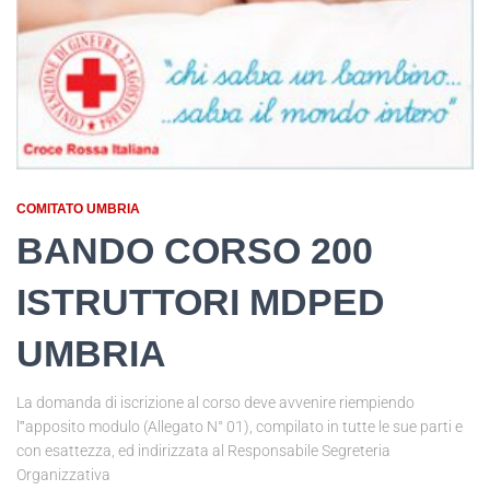
COMITATO UMBRIA
BANDO CORSO 200
ISTRUTTORI MDPED
UMBRIA
La domanda di iscrizione al corso deve avvenire riempiendo
l‟apposito modulo (Allegato N° 01), compilato in tutte le sue parti e
con esattezza, ed indirizzata al Responsabile Segreteria
Organizzativa