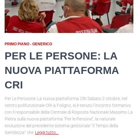
PRIMO PIANO - GENERICO
PER LE PERSONE: LA
NUOVA PIATTAFORMA
CRI
Per Le Perosone: La nuova piattaforma CRI Sabato 2 ottobre, nel
centro polifunzionale CRI a Foligno, si è tenuto l’incontro formativo
con il responsabile della Centrale di Risposta Nazionale Massimo La
Pietra sulla nuova piattaforma “Per le Persone”, la naturale
evoluzione del precedente sistema gestionale “Il Tempo della
Gentilezza” che
Leggi tutto…