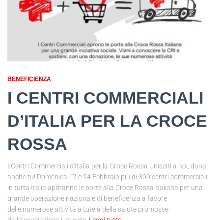
BENEFICIENZA
I CENTRI COMMERCIALI
D’ITALIA PER LA CROCE
ROSSA
I Centri Commerciali d'Italia per la Croce Rossa Unisciti a noi, dona
anche tu! Domenica 17 e 24 Febbraio più di 300 centri commerciali
in tutta Italia apriranno le porte alla Croce Rossa Italiana per una
grande operazione nazionale di beneficenza a favore
delle numerose attività a tutela della salute promosse
dall’Associazione.L’evento
Leggi tutto…