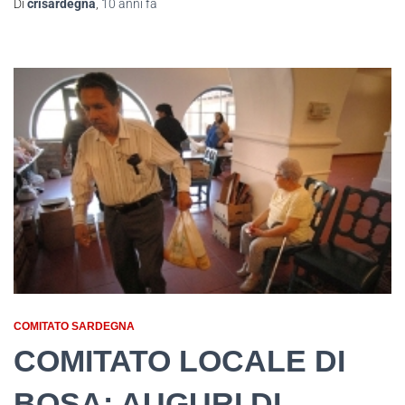
Di
crisardegna
,
10 anni
fa
COMITATO SARDEGNA
COMITATO LOCALE DI
BOSA: AUGURI DI