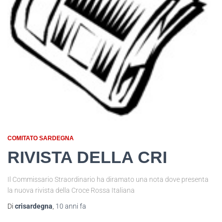
COMITATO SARDEGNA
RIVISTA DELLA CRI
Il Commissario Straordinario ha diramato una nota dove presenta
la nuova rivista della Croce Rossa Italiana
Di
crisardegna
,
10 anni
fa