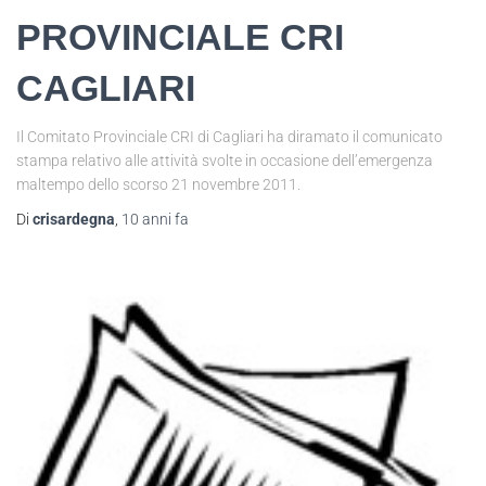
PROVINCIALE CRI
CAGLIARI
Il Comitato Provinciale CRI di Cagliari ha diramato il comunicato
stampa relativo alle attività svolte in occasione dell’emergenza
maltempo dello scorso 21 novembre 2011.
Di
crisardegna
,
10 anni
fa