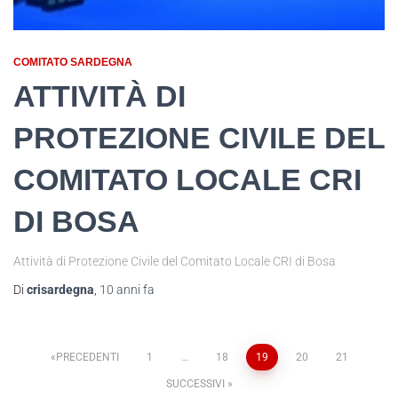
COMITATO SARDEGNA
ATTIVITÀ DI
PROTEZIONE CIVILE DEL
COMITATO LOCALE CRI
DI BOSA
Attività di Protezione Civile del Comitato Locale CRI di Bosa
Di
crisardegna
,
10 anni
fa
PRECEDENTI
1
…
18
19
20
21
SUCCESSIVI