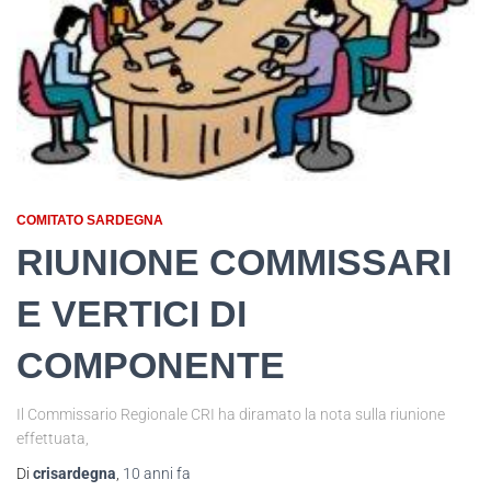
COMITATO SARDEGNA
RIUNIONE COMMISSARI
E VERTICI DI
COMPONENTE
Il Commissario Regionale CRI ha diramato la nota sulla riunione
effettuata,
Di
crisardegna
,
10 anni
fa