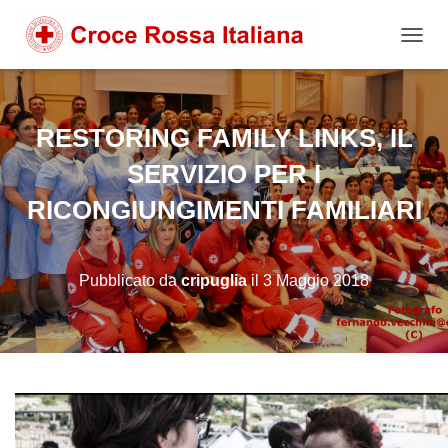
NAVIG
RESTORING FAMILY LINKS, IL
SERVIZIO PER I
RICONGIUNGIMENTI FAMILIARI
Pubblicato da
cripuglia
il
3 Maggio 2018