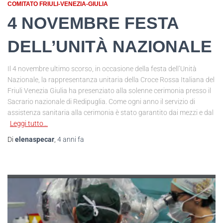
COMITATO FRIULI-VENEZIA-GIULIA
4 NOVEMBRE FESTA
DELL’UNITÀ NAZIONALE
Il 4 novembre ultimo scorso, in occasione della festa dell’Unità
Nazionale, la rappresentanza unitaria della Croce Rossa Italiana del
Friuli Venezia Giulia ha presenziato alla solenne cerimonia presso il
Sacrario nazionale di Redipuglia. Come ogni anno il servizio di
assistenza sanitaria alla cerimonia è stato garantito dai mezzi e dal
Leggi tutto…
Di
elenaspecar
,
4 anni
fa