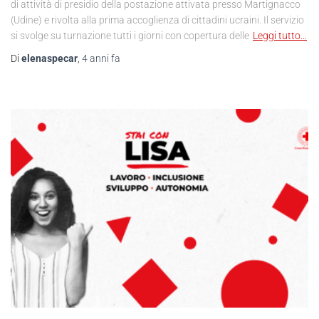
di attività di presidio della postazione attivata presso Martignacco
(Udine) e rivolta alla prima accoglienza di cittadini ucraini. Il servizio
si svolge su turnazione tutti i giorni con copertura delle
Leggi tutto…
Di
elenaspecar
,
4 anni
fa