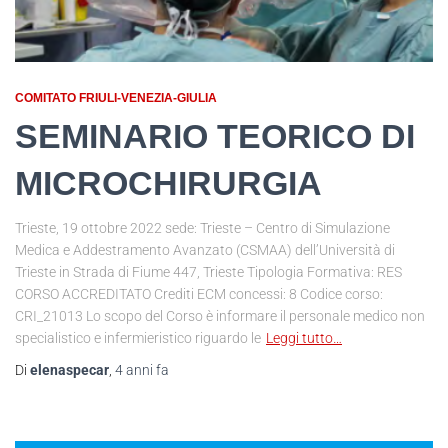
COMITATO FRIULI-VENEZIA-GIULIA
SEMINARIO TEORICO DI
MICROCHIRURGIA
Trieste, 19 ottobre 2022 sede: Trieste – Centro di Simulazione
Medica e Addestramento Avanzato (CSMAA) dell’Università di
Trieste in Strada di Fiume 447, Trieste Tipologia Formativa: RES
CORSO ACCREDITATO Crediti ECM concessi: 8 Codice corso:
CRI_21013 Lo scopo del Corso è informare il personale medico non
specialistico e infermieristico riguardo le
Leggi tutto…
Di
elenaspecar
,
4 anni
fa