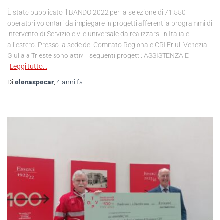
È stato pubblicato il BANDO 2022 per la selezione di 71.550
operatori volontari da impiegare in progetti afferenti a programmi di
intervento di Servizio civile universale da realizzarsi in Italia e
all’estero. Presso la sede del Comitato Regionale CRI Friuli Venezia
Giulia a Trieste sono attivi i seguenti progetti: ASSISTENZA E
Leggi tutto…
Di
elenaspecar
,
4 anni
fa