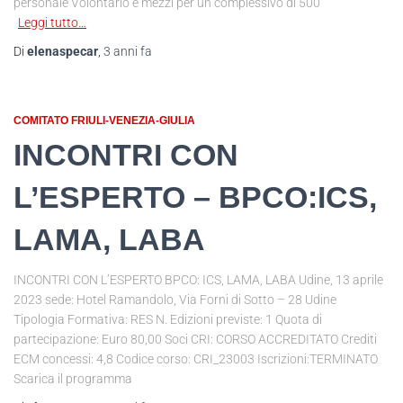
personale Volontario e mezzi per un complessivo di 500
Leggi tutto…
Di
elenaspecar
,
3 anni
fa
COMITATO FRIULI-VENEZIA-GIULIA
INCONTRI CON
L’ESPERTO – BPCO:ICS,
LAMA, LABA
INCONTRI CON L’ESPERTO BPCO: ICS, LAMA, LABA Udine, 13 aprile
2023 sede: Hotel Ramandolo, Via Forni di Sotto – 28 Udine
Tipologia Formativa: RES N. Edizioni previste: 1 Quota di
partecipazione: Euro 80,00 Soci CRI: CORSO ACCREDITATO Crediti
ECM concessi: 4,8 Codice corso: CRI_23003 Iscrizioni:TERMINATO
Scarica il programma