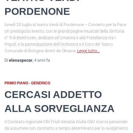
PORDENONE
lunedì 25 luglio al teatro Verdi di Pordenone – Concerto per la Pace
Un prestigioso evento, con le grandi pagine musicali della Sinfonia
n° 9 di Beethoven, dedicate all’Umanità e alla Fratellanza tra i
Popoli, e la partecipazione dell’Orchestra e il Coro del Teatro
Comunale di Bologna diretti da Oksana
Leggi tutto…
Di
elenaspecar
,
4 anni
fa
PRIMO PIANO - GENERICO
CERCASI ADDETTO
ALLA SORVEGLIANZA
Il Comitato regionale CRI Friuli Venezia Giulia OdV ricerca personale
da assumere con contratto a tempo determinato per lo svolgimento