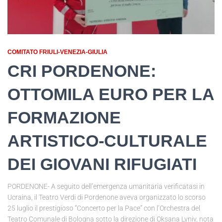
COMITATO FRIULI-VENEZIA-GIULIA
CRI PORDENONE:
OTTOMILA EURO PER LA
FORMAZIONE
ARTISTICO-CULTURALE
DEI GIOVANI RIFUGIATI
PORDENONE- A seguito dell’emergenza umanitaria verificatasi in
Ucraina, il Teatro Verdi di Pordenone aveva organizzato lo scorso
25 luglio il prestigioso “Concerto per la Pace” con l’Orchestra del
Teatro Comunale di Bologna sotto la direzione di Oksana Lyniv, nota