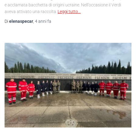
e acclamata bacchetta di origini ucraine. Nell’occasione il Verdi
aveva attivato una raccolta
Leggi tutto…
Di
elenaspecar
,
4 anni
fa