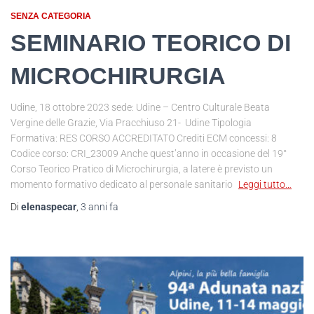
SENZA CATEGORIA
SEMINARIO TEORICO DI
MICROCHIRURGIA
Udine, 18 ottobre 2023 sede: Udine – Centro Culturale Beata
Vergine delle Grazie, Via Pracchiuso 21- Udine Tipologia
Formativa: RES CORSO ACCREDITATO Crediti ECM concessi: 8
Codice corso: CRI_23009 Anche quest’anno in occasione del 19°
Corso Teorico Pratico di Microchirurgia, a latere è previsto un
momento formativo dedicato al personale sanitario
Leggi tutto…
Di
elenaspecar
,
3 anni
fa