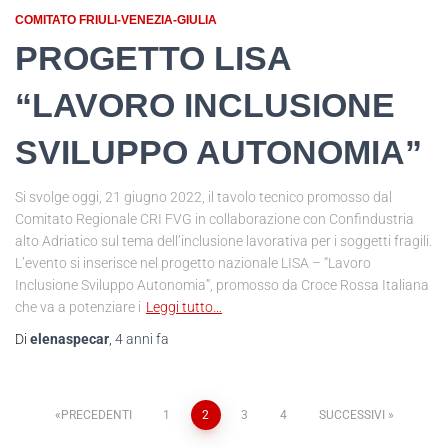
COMITATO FRIULI-VENEZIA-GIULIA
PROGETTO LISA
“LAVORO INCLUSIONE
SVILUPPO AUTONOMIA”
Si svolge oggi, 21 giugno 2022, il tavolo tecnico promosso dal
Comitato Regionale CRI FVG in collaborazione con Confindustria
alto Adriatico sul tema dell’inclusione lavorativa per i soggetti fragili.
L’evento si inserisce nel progetto nazionale LISA – “Lavoro
Inclusione Sviluppo Autonomia”, promosso da Croce Rossa Italiana
che va a potenziare i
Leggi tutto…
Di
elenaspecar
,
4 anni
fa
PRECEDENTI
1
2
3
4
SUCCESSIVI