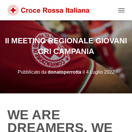
NAVIG
II MEETING REGIONALE GIOVANI
CRI CAMPANIA
Pubblicato da
donatoperrotta
il
4 Luglio 2022
WE ARE
DREAMERS, WE