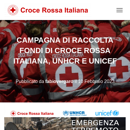
NAVIG
CAMPAGNA DI RACCOLTA
FONDI DI CROCE ROSSA
ITALIANA, UNHCR E UNICEF
Pubblicato da
fabiovergaro
il
10 Febbraio 2023