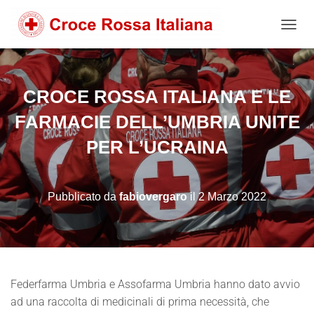
NAVIG
CROCE ROSSA ITALIANA E LE
FARMACIE DELL’UMBRIA UNITE
PER L’UCRAINA
Pubblicato da
fabiovergaro
il
2 Marzo 2022
Federfarma Umbria e Assofarma Umbria hanno dato avvio
ad una raccolta di medicinali di prima necessità, che